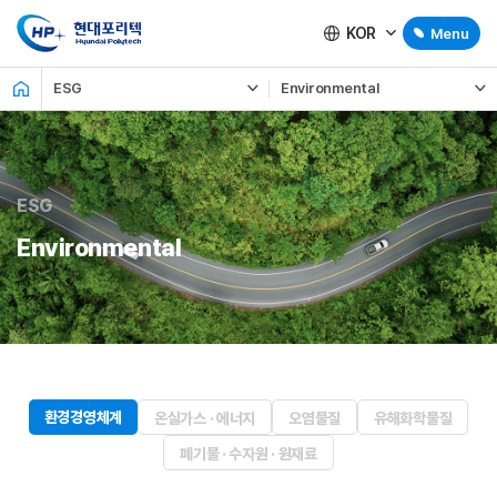
KOR
Menu
ESG
Environmental
ESG
Environmental
환경경영체계
온실가스 · 에너지
오염물질
유해화학물질
폐기물 · 수자원 · 원재료