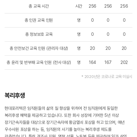
총 교육 시간
시간
256
256
256
총 인권 교육 인원
명
0
0
0
총 정보보호 교육
명
0
0
0
총 안전보건 교육 인원 (관리자 대상)
명
20
20
20
총 윤리 및 반부패 교육 인원 (전사 대상)
명
164
167
202
* 2020년은 코로나로 교육 미실시
복리후생
현대포리텍은 임직원들의 삶의 질 향상을 위하여 전 임직원에게 동일한
복리후생 혜택을 제공하고 있습니다. 또한 회사 성장에 기여한 5년 이상
장기근속자들을 대상으로 장기근속자에 황금열쇠 포상을 하고 있으며, 매년
우수사원 포상을 하는 등, 임직원의 사기를 높이는 복리후생 제도를
갖추었습니다. 특히 경조사 지원, 명절 선물, 노트북 등을 제공하여 일과 삶의