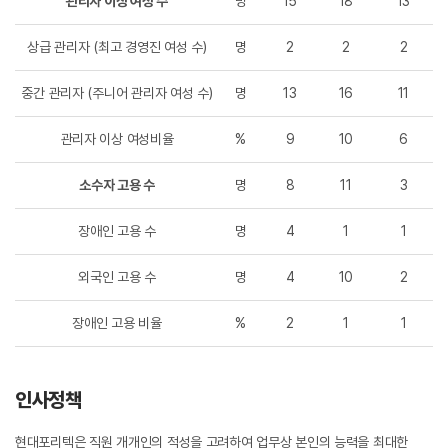
관리자 이상 여성 수
명
15
18
13
상급 관리자 (최고 경영진 여성 수)
명
2
2
2
중간 관리자 (주니어 관리자 여성 수)
명
13
16
11
관리자 이상 여성비율
%
9
10
6
소수자 고용 수
명
8
11
3
장애인 고용 수
명
4
1
1
외국인 고용 수
명
4
10
2
장애인 고용 비율
%
2
1
1
인사정책
현대포리텍은 직원 개개인의 적성을 고려하여 업무상 본인의 능력을 최대한