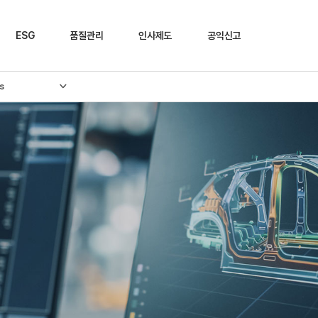
ESG
품질관리
인사제도
공익신고
s
ESG 정책
품질인증
인재채용
제보하기
Environmental
SQ 인증
인사정책
Social
입사지원
Governance