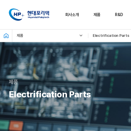
회사소개
제품
R&D
제품
Electrification Parts
CEO 인사말
Chassis
R&D 소개
Parts
CI 소개
기술
Sensor
비전 및 가치
시험 및 평가
Parts
장비
기업 연혁 및 수상
Motor/Actuator
내역
글로벌 R&D
Parts
제품
네트워크
국내 공장
Thermal
Electrification Parts
Management
해외 공장
Parts
고객사
Electrification
Parts
PR 센터
(홍보센터)
FEM/RCO