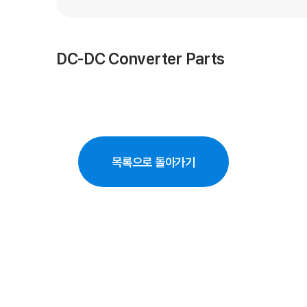
DC-DC Converter Parts
FCEV Diffuser
Engine Mount Housing
E-Compressor Stator Assy
목록으로 돌아가기