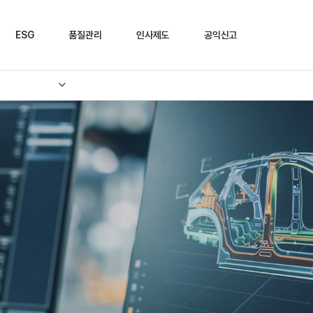
ESG
품질관리
인사제도
공익신고
ESG 정책
품질인증
인재채용
제보하기
Environmental
SQ 인증
인사정책
Social
입사지원
Governance