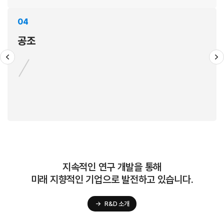
04
01
공조
고무
현대포리텍은 전/후륜 서스펜션의 Insulator Ass`y 부품을 고객에게
공급하고 있습니다.
지속적인 연구 개발을 통해
미래 지향적인 기업으로 발전하고 있습니다.
→
R&D 소개