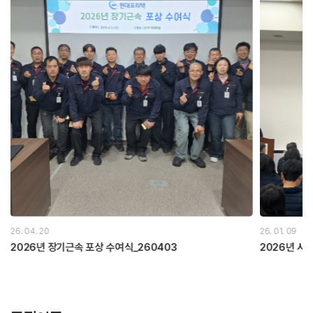
26. 04. 20
26. 01. 09
2026년 장기근속 포상 수여식_260403
2026년 시무